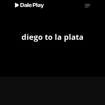
Skip
Menu
to
main
content
diego to la plata