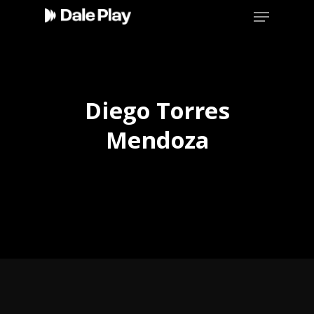
Skip
Menu
to
main
content
Diego Torres
Mendoza