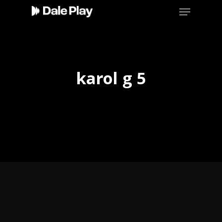
Skip
Menu
to
main
content
karol g 5