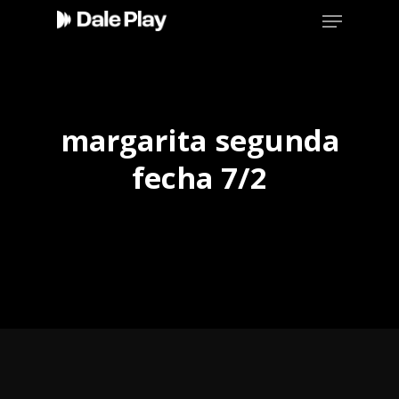
Skip
Menu
to
main
content
margarita segunda
fecha 7/2