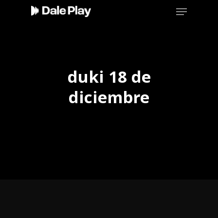
Skip
Menu
to
main
content
duki 18 de
diciembre