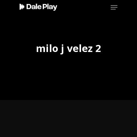
Skip
Menu
to
main
content
milo j velez 2