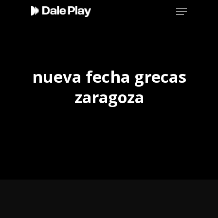
Skip
Menu
to
main
content
nueva fecha grecas
zaragoza