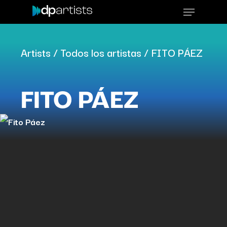
Skip
Menu
to
main
Artists
/
Todos los artistas
/
FITO PÁEZ
content
FITO PÁEZ